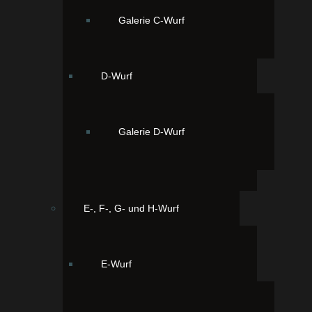
Galerie C-Wurf
D-Wurf
Unsere Zweitgeborene Quella 14:10,
braun & tan mit weißen Abzeichen
Galerie D-Wurf
E-, F-, G- und H-Wurf
E-Wurf
Unser Viertgeborener Quattro 15:35,
schwarz