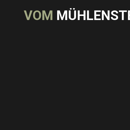
V
O
M
M
Ü
H
L
E
N
S
T