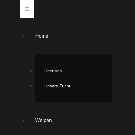
Home
hliche Hündin.
Über uns
Unsere Zucht
n Abzeichen
0
rengebiss
Welpen