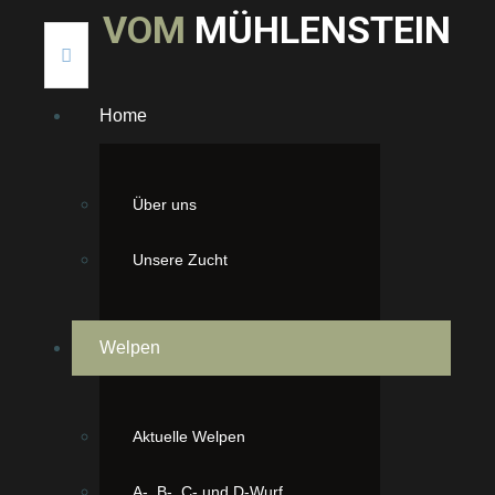
V
O
M
M
Ü
H
L
E
N
S
T
E
I
N
Home
Über uns
Unsere Zucht
Welpen
Aktuelle Welpen
A-, B-, C- und D-Wurf