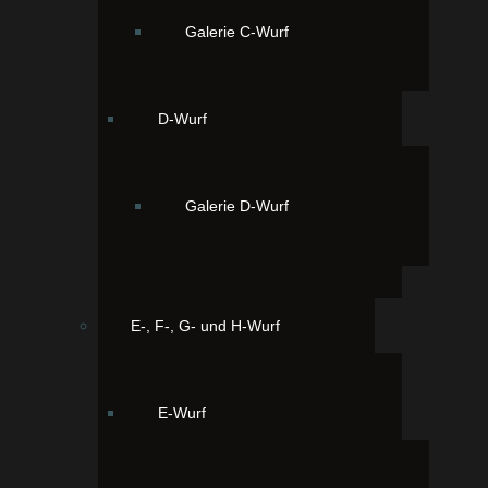
Merle m/m
Galerie C-Wurf
Dilution: D/d
Furnishing: F/F
Patella: 0/0
PRCD-PRA: N/N
D-Wurf
cord1 crd4 N/N
DOK Augenuntersuchung inklusive Gonioskopie. Frei
Galerie D-Wurf
von erblich bedingten Augenkrankheiten.
E-, F-, G- und H-Wurf
E-Wurf