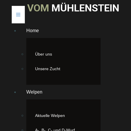
V
O
M
M
Ü
H
L
E
N
S
T
E
I
N
Home
Über uns
Unsere Zucht
Welpen
Aktuelle Welpen
A-, B-, C- und D-Wurf