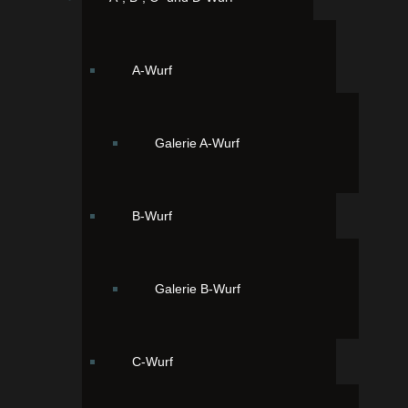
Ernie vom Mühlenpark.
A-Wurf
Ernie ist ein freundlicher Rüde, er ist lieb zu Mensch
und Tier.
Galerie A-Wurf
Er lebt bei einer lieben Familie in Herzebrock-
Clarholz.
B-Wurf
Ernie steht gesunden Hundedamen zum Decken zur
Verfügung.
Größe: 23 cm
Galerie B-Wurf
Gewicht: 3300g
Farbe: braun-zobel
Zuchttauglich: Januar 2026
C-Wurf
Gebiss: vollständiges Scherengebiss