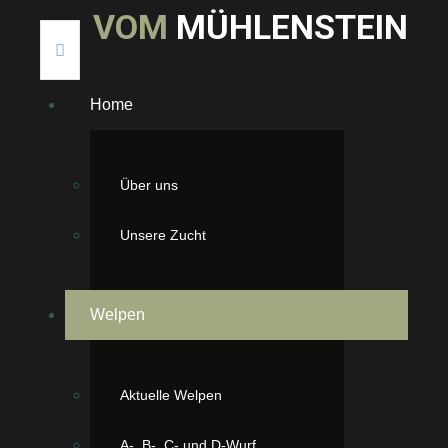
V
O
M
M
Ü
H
L
E
N
S
T
E
I
N
Home
Über uns
Unsere Zucht
Welpen
Aktuelle Welpen
A-, B-, C- und D-Wurf